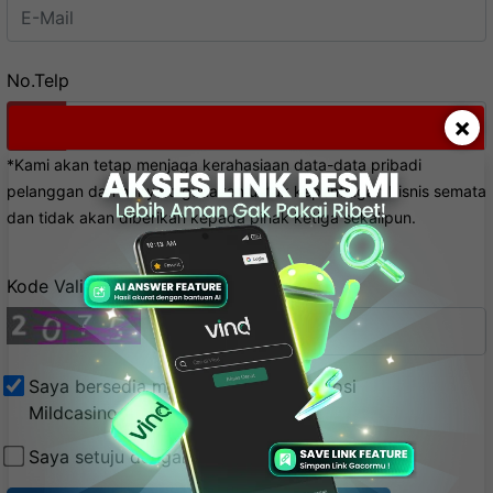
No.Telp
×
+62
*Kami akan tetap menjaga kerahasiaan data-data pribadi
pelanggan dan hanya digunakan untuk kepentingan bisnis semata
dan tidak akan diberikan kepada pihak ketiga sekalipun.
Kode Validasi
Saya bersedia menerima email promosi
Mildcasino.com.
Saya setuju dengan peraturan yg berlaku.