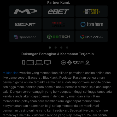
Partner Kami:
Dukungan Perangkat & Keamanan Terjamin :
Mildcasino
website yang memberikan pilihan permainan casino online dan
live game seperti Baccarat, Blackjack, Roulette. Rasakan pengalaman
bermain game online terbaik! Permainan sudah support versi mobile phone
sehingga memudahkan para pemain untuk bermain dimana saja dan kapan
saja. Dengan server canggih yang berkecepatan tinggi sehingga tanpa ada
kendala anda akan dapat bermain dengan nyaman dan aman. Kami
memberikan pelayanan para member kami agar dapat memberikan
kenyamanan dan keamanan bagi setiap member dalam menikmati
permainan casino online yang kami sediakan. Sebagai live casino online
terpercaya memiliki customer service yang siap melayani 24 jam penuh