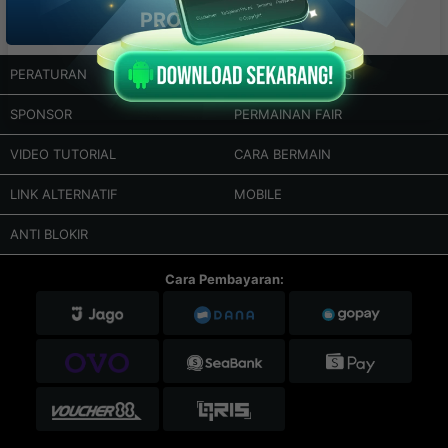
PROSES
PERATURAN
KEBIJAKAN PRIVASI
SPONSOR
PERMAINAN FAIR
VIDEO TUTORIAL
CARA BERMAIN
LINK ALTERNATIF
MOBILE
ANTI BLOKIR
Cara Pembayaran: