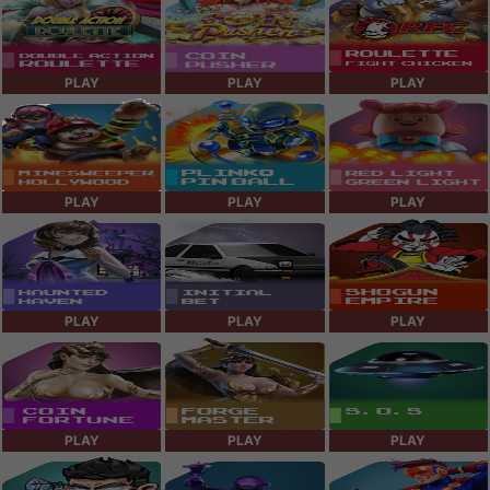
PLAY
PLAY
PLAY
PLAY
PLAY
PLAY
PLAY
PLAY
PLAY
PLAY
PLAY
PLAY