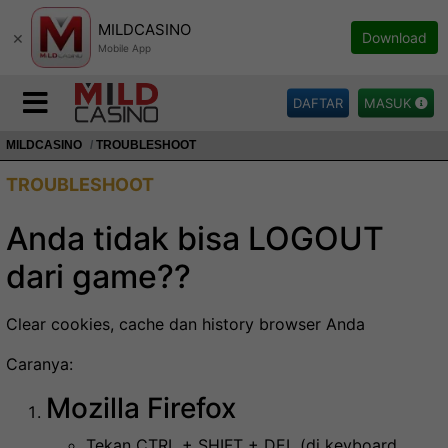
MILDCASINO
×
Download
Mobile App
DAFTAR
MASUK
MILDCASINO
TROUBLESHOOT
TROUBLESHOOT
Anda tidak bisa LOGOUT
dari game?
?
Clear cookies, cache dan history browser Anda
Caranya:
Mozilla Firefox
Tekan CTRL + SHIFT + DEL (di keyboard